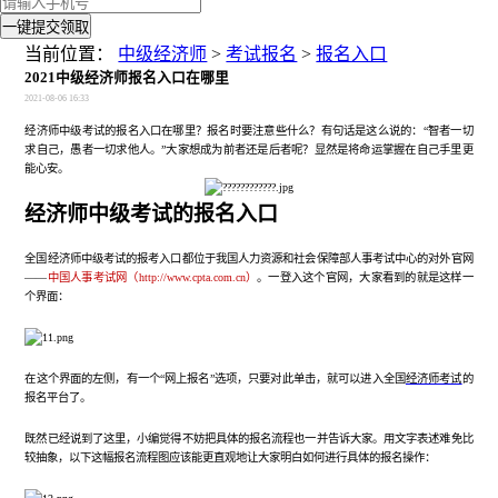
一键提交领取
当前位置：
中级经济师
>
考试报名
>
报名入口
2021中级经济师报名入口在哪里
2021-08-06 16:33
经济师中级考试的报名入口在哪里？报名时要注意些什么？有句话是这么说的：
“智者一切
求自己，愚者一切求他人。”大家想成为前者还是后者呢？显然是将命运掌握在自己手里更
能心安。
经济师中级考试的报名入口
全国经济师中级考试的报考入口都位于我国人力资源和社会保障部人事考试中心的对外官网
——
中国人事考试网（
http://www.cpta.com.cn
）
。一登入这个官网，大家看到的就是这样一
个界面：
在这个界面的左侧，有一个
“网上报名”选项，只要对此单击，就可以进入全国
经济师考试
的
报名平台了。
既然已经说到了这里，小编觉得不妨把具体的报名流程也一并告诉大家。用文字表述难免比
较抽象，以下这幅报名流程图应该能更直观地让大家明白如何进行具体的报名操作：