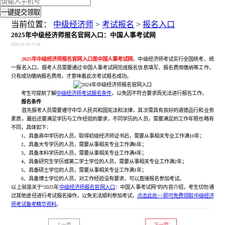
一键提交领取
当前位置：
中级经济师
>
考试报名
>
报名入口
2025年中级经济师报名官网入口：中国人事考试网
2024-12-10 17:34
2025年中级经济师报名官网入口是中国人事考试网
，中级经济师考试实行全国统考、统
一报名入口，报考人员需要通过中国人事考试网完成报名信息填写、报名费用缴纳等工作，
只有成功缴纳报名费用，才意味着此次考试报名成功。
考生可提前了解
中级经济师考试报名条件
，以免因不符合要求而无法进行报名工作。
报名条件
首先报考人员需要遵守中华人民共和国宪法和法律，其次需具有良好的道德品行和业务
素质，最后还要满足学历与工作经验的要求，不同学历的人员，需要满足的工作年限也略有
不同，具体如下：
1、具备高中学历的人员，取得初级经济师证书后，需要从事相关专业工作满10年；
2、具备大专学历的人员，需要从事相关专业工作满6年；
3、具备本科学历的人员，需要从事相关专业工作满4年；
4、具备研究生学历或第二学士学位的人员，需要从事相关专业工作满2年；
5、具备硕士学位的人员，需要从事相关专业工作满1年；
6、具备博士学位的人员，对工作经验没有要求，可以直接报名参加考试。
以上就是关于“2025年
中级经济师报名官网入口
：中国人事考试网”的内容介绍，考生切勿通
过其他途径进行考试报名操作，以免无法顺利参加考试，
点击此处>>即可免费领取中级经济
师考试备考精华资料
。
上一篇
下一篇