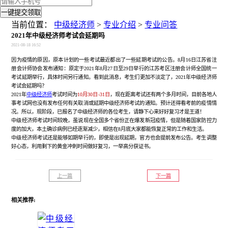
一键提交领取
当前位置：
中级经济师
>
专业介绍
>
专业问答
2021年中级经济师考试会延期吗
2021-08-18 16:52
因为疫情的原因，原本计划的一些考试最近都出了一些延期考试的公告。
8月16日江苏省注
册会计师协会发布通知
：
原定于
2021年8月27日至29日举行的江苏考区注册会计师全国统一
考试延期举行，具体时间另行通知。
看到此消息，考生们更加不淡定了，
2021年中级经济师
考试会延期吗？
2021年
中级经济师
考试时间为
10月30日-31日
，现在距离考试还有两个多月时间，目前各地人
事考试网也没有发布任何有关取消或延期中级经济师考试的通知。预计还得看考前的疫情情
况。所以，现阶段，已报名了中级经济师的各位考生，请静下心来好好复习才是王道！
中级经济师考试时间较晚，虽说现在全国多个省份正在爆发新冠疫情，但是随着国家防控力
度的加大，本土确诊病例已经逐渐减少，相信在
8月底大家都能恢复正常的工作和生活。
中级经济师考试还是能够如期举行的，即使是出现延期，官方也会提前发布公告。考生调整
好心态，利用剩下的黄金冲刺时间做好复习，一举高分获证书。
上一篇
下一篇
相关推荐: