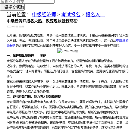
一键提交领取
当前位置：
中级经济师
>
考试报名
>
报名入口
中级经济师报名火热，改变现状就趁现在!
2022-04-21 16:48
近年来，随着职场压力增加，许多年轻人想要改变工作现状，于是就有越来越多的年轻人加
入考研、考公、考证的队伍。其中考证无疑是更快改变现状的途径之一，这一点从
中级经济
师报名
的火爆程度就可以看得出
!对于年轻人而言，多一个证就相当于多一份生存保险。
一、年轻群体新流行
——考证
大部分年轻人考证的热衷就是为了提升职场竞争力，或是为新的求职道路做铺垫。
近年来，教师资格证、初级会计、中级经济师报名的人数一年比一年多，这类不设限制的证
书备受当代年轻人的青睐，而且还具有门槛低，含金量高的优势，是更换行业领域的
“敲门
砖”。
在就业越来越难的大环境下，多一张证书就意味着多一项技能，多一个亮点，个人简历也能
显得更有料，找工作的行业范围也更大。除此之外，考证还具有提高该领域的知识，扩充知
识面，培养个人综合素质的作用。
二、证书只是门槛，能力强才能端稳饭碗
考证是提升自己的职场竞争力的途径，但是考证知识主要是以理论为主，实践能力还需我们
自行提升。想要真正做好工作，需要将理论与实践相结合，提升自己的综合能力，端稳饭碗
!
中级经济师报名的人数众多，我们就以中级经济师证书为例，解析它能带给你的改变：
证书证明了你已经掌握了相关的实务技能，能够胜任相应的职位。所有对提高自身的晋升空
间有帮助
;职级与薪资待遇相关，在很多单位，中级经济师能享受科级干部的待遇，更高一级
经济师能享受副处级干部的待遇。看到这里你心动了吗?考证好处多多，赶紧行动起来吧!