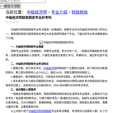
一键提交领取
当前位置：
中级经济师
>
专业介绍
>
财政税收
中级经济师财政税收专业好考吗
2022-07-05 16:37
中级经济师财政税收专业考试是有一定难度的，财税专业作为中级经济师的热门学科之
一，税务局和其他与税务相关的单位大多会选择申请这个专业。下面对该专业考试难度做出
了介绍。
一、中级经济师财税专业难度
财税专业还是有一定难度的。财税专业性强，考点分布广泛。一般建议有基础的考生报
考。如果是零基础的人员报考，只要在准备考试前努力学习，积累知识，通过率也是不低
的。
二、中级经济师财税专业考试特点
1.紧跟大纲，进行综合评价。
中级经济师
财税由四个主要部分组成，四个部分的分数差
别很大。第三部分财政收入占70%以上，接近100分。财税主要体现在税收上。
2.难度适中，使问题更加灵活。与其他水平的考试相比，经济师考试并不难。
3.多年来有许多与真实问题相关的考点。中级财税知识将把以前的考点和相关知识放在
每年的试卷上，这些知识点占比相对较大，约60%的问题与历年的考点有关。
三、适合哪些人群报考
一般建议有基础的考生报考。税务局等税务相关单位会选择本专业报考；从事会计行业
的考生一般会报考财税专业；计算方便的考生(一般理科生比较多)。财税专业是经济师很难
从事的职业。它分为两部分：金融和税收。财务部分是理论性的，税务部分是实用的，需要
大量的计算，主要是案例分析。
以上内容介绍了
中级经济师财政税收
专业的考试难度、考试特点以及报考人群，为了方