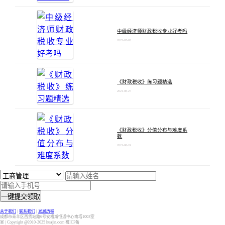
中级经济师财政税收专业好考吗
2022-07-05
《财政税收》练习题精选
2021-08-27
《财政税收》分值分布与难度系
数
2021-08-24
一键提交领取
关于我们
|
联系我们
|
发展历程
成都市青羊区西货站路6号安格斯恒通中心南塔1003室
室 | Copyright @2010-2025 huajin.com 蜀ICP备