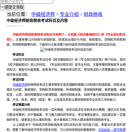
一键提交领取
当前位置：
中级经济师
>
专业介绍
>
财政税收
中级经济师财政税收考试科目及内容
2023-04-24 11:47
中级经济师财政税收考试科目共有两个，分别是《经济基础知识》和《专业知识和实
务》
，主要考察公共财政与财政职能、财政支出理论与内容、税收理论、货物和劳务税制
度、所得税制度等内容，下面将为大家详细介绍中级经济师财政税收考试科目及内容。
考试科目
中级经济师财政税收考试设有《经济基础知识》和《专业知识和实务》两个科目，其中
《经济基础知识》是公共科目，《专业知识和实务》是专业科目，主要考察财政税收专业相
关知识。题型均为客观题，采用电子化、闭卷的考试形式，参加考试的人员需要通过计算机
来作答全部试题。
考试内容
中级经济师
财政税收考试主要考察考生是否理解和掌握公共财政与财政职能、财政支出
理论与内容、税收理论、货物和劳务税制度、所得税制度、其他税收制度、税务管理、纳税
检查、公债、政府预算理论与管理制度、政府间财政关系、财政平衡与财政政策等相关的原
理、方法、技术、规范（规定）等，以及是否具有从事财政税收专业实务工作的能力。
考试难度分析
中级经济师财政税收考试有一定的难度，该考试会涉及到较多的计算题，理论与实务能
力都会考察到，对于基础差、学习能力弱的同学而言，考试难度会更大，因此建议有一定基
础的考生，或者是正在从事财务类、会计类相关工作的人群去报考财政税收专业。
以上就是关于“中级经济师财政税收考试科目及内容”的内容介绍，希望对大家有所帮
助，想要了解中级经济师考试更多内容，可以咨询本网站的客服老师，
点击此处>>即可免费