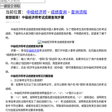
一键提交领取
当前位置：
中级经济师
>
成绩查询
>
查询流程
按部就班！中级经济师考试成绩查询步骤
2022-11-21 15:23
中级经济师考试成绩查询官网是中国人事考试网，为了帮助考生及时查询到自己的考试
成绩，下面将为大家详细介绍中级经济师考试成绩查询步骤。不熟悉的考生，赶紧来了解下
吧。
中级经济师考试成绩查询步骤
步骤一：参加
中级经济师
考试的同学，需打开中国人事考试网官网，在页面左侧找到
“成绩查询”栏目并点击进入；
步骤二：输入“用户名”、“密码”及“验证码”进入考试系统，如果你忘记了用户名或者密
码，可以通过“找回用户名或密码”来找回，再登录考试系统
步骤三：点击“经济专业技术资格考试（初中级）”即可查看到自己的中级经济师考试成
绩。
中级经济师考试成绩查询常见问题答疑
1、忘记准考证号怎么查成绩？
答：如果考生忘记了自己的准考证号，还可以使用“用户名”和“密码”来查询自己的考试
成绩。
2、中级经济师考试成绩查询界面显示“-1”、“-2”、“-4”是什么含义？
答：“-1”：缺考，说明考生虽然报名成功但是没有参加考试。“-2”：违规违纪，说明考生
在参加考试的过程中发生了违纪违规行为。“-4”：考试成绩无效，说明考后发现考生的报考
条件不符合要求，或者存在其它的违纪行为，导致该科目成绩无效，或虽没有发生违纪违规
行为但是没有按照考试要求来答题。