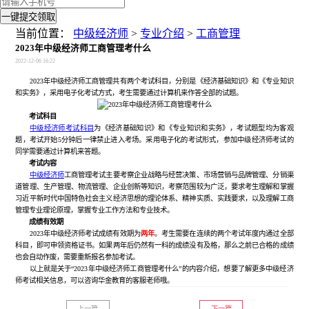
一键提交领取
当前位置：
中级经济师
>
专业介绍
>
工商管理
2023年中级经济师工商管理考什么
2022-12-06 16:22
2023年中级经济师工商管理共有两个考试科目，分别是《经济基础知识》和《专业知识
和实务》，采用电子化考试方式，考生需要通过计算机来作答全部的试题。
考试科目
中级经济师考试科目
为《经济基础知识》和《专业知识和实务》，考试题型均为客观
题，考试开始5分钟后一律禁止进入考场。采用电子化的考试形式，参加中级经济师考试的
同学需要通过计算机来答题。
考试内容
中级经济师
工商管理考试主要考察企业战略与经营决策、市场营销与品牌管理、分销渠
道管理、生产管理、物流管理、企业创新等知识，考察范围较为广泛，要求考生理解和掌握
习近平新时代中国特色社会主义经济思想的理论体系、精神实质、实践要求，以及理解工商
管理专业理论原理，掌握专业工作方法和专业技术。
成绩有效期
2023年中级经济师考试成绩有效期为
两年
。考生需要在连续的两个考试年度内通过全部
科目，即可申领资格证书。如果两年后仍然有一科的成绩没有及格，那么之前已合格的成绩
也会自动作废，需要重新报名参加考试。
以上就是关于“2023年中级经济师工商管理考什么”的内容介绍，想要了解更多中级经济
师考试相关信息，可以咨询华金教育的客服老师哦。
上一篇
下一篇