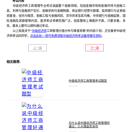
考试内容
中级经济师工商管理专业考试涵盖整个金融领域，包括金融市场和金融市场与金融工
具、利率与金融资产定价、金融机构与金融制度、商业银行经营与管理、投资银行与证券投
资基金、信托与租赁、金融工程与金融风险、货币供求及其均衡、中央银行与金融监管、国
际金融及其管理等内容，虽然考试考察范围广泛，但是整体上难度并不高，只要多看，多
背，基本上都可以顺利通过考试。
以上就是关于“
中级经济师
工商管理分值分布与难度系数”的内容介绍，正在备考中级经
济师考试的同学，
点击此处>>即可免费领取中级经济师考试备考精华资料
。
上一篇
下一篇
相关推荐:
中级经济师工商管理考试题型
2023-11-08
为什么说中级经济师工商管理好
通过，三大理由告诉你
2023-04-17