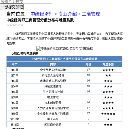
一键提交领取
当前位置：
中级经济师
>
专业介绍
>
工商管理
中级经济师工商管理分值分布与难度系数
2023-08-25 10:48
中级经济师工商管理专业是报考人数较多的专业，竞争压力是非常大的，为了帮助大家
顺利通过考试，下面特地总结了中级经济师工商管理分值分布与难度系数，帮助大家提高备
考效率。
分值分布与难度系数
中级经济师《工商管理》各章节分值分布与难度系数
章节
内容
分值
难度系数
17
第1章
企业战略与经营决策
★★★★
10
第2章
公司法人治理结构
★★
16
第3章
市场营销与品牌管理
★★★
10
第4章
分销渠道管理
★★★
16
第5章
生产管理与控制
★★★★
9
第6章
物流管理
★★★
10
第7章
技术创新管理
★★★★
17
第8章
人力资源规划与薪酬管理
★★★★
17
第9章
企业投融决策及并购重组
★★★★★
9
第10章
电子商务
★
9
第11章
国际商务运营
★★★