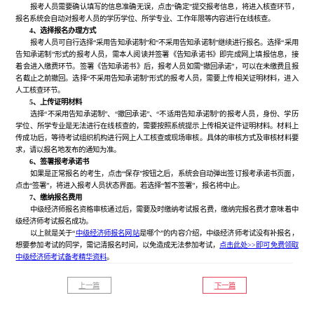
报考人员需要确认填写的信息准确无误，点击“确定”提交报考信息，将进入核查环节，
报名系统会自动对报考人员的学历学位、所学专业、工作年限等内容进行在线核查。
4、选择报名办理方式
报考人员可自行选择“采用告知承诺制”和“不采用告知承诺制”继续进行报名。选择“采用
告知承诺制”形式的报考人员，需本人阅读并签署《告知承诺书》即完成网上填报信息，接
着会进入缴费环节。签署《告知承诺书》后，报考人员如需“撤回承诺”，可以在未缴费且报
名截止之前撤回。选择“不采用告知承诺制”形式的报考人员，需要上传相关证明材料，进入
人工核查环节。
5、上传证明材料
选择“不采用告知承诺制”、“撤回承诺”、“不适用告知承诺制”的报考人员，身份、学历
学位、所学专业是无法进行在线核查的，需要按照系统提示上传相关证件证明材料。材料上
传成功后，等待考试组织机构进行网上人工核查或现场审核。具体的审核方式及审核材料要
求，请以报名地发布的通知为准。
6、签署报考承诺书
如果是正常报名的考生，点击“保存”按钮之后，系统会自动弹出签订报考承诺书页面，
点击“签署”，将进入报考人员状态界面。若选择“暂不签署”，报名将中止。
7、缴纳报名费用
中级经济师报名资格审核通过后，需要及时缴纳考试报名费，缴纳完报名费才意味着中
级经济师考试报名成功。
以上就是关于“
中级经济师报名网站
是哪个”的内容介绍，中级经济师考试没有补报名，
想要参加考试的同学，需记清报名时间，以免造成无法参加考试，
点击此处>>即可免费领取
中级经济师考试备考精华资料
。
上一篇
下一篇