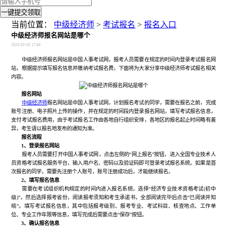
一键提交领取
当前位置：
中级经济师
>
考试报名
>
报名入口
中级经济师报名网站是哪个
2023-02-02 17:04
中级经济师报名网站是中国人事考试网，报考人员需要在规定的时间内登录考试报名网
站，根据提示填写报名信息并缴纳考试报名费，下面将为大家分享中级经济师考试报名相关
内容。
报名网站
中级经济师
报名网站是中国人事考试网，计划报名考试的同学，需要在报名之前，完成
账号注册、电子照片上传的操作，并在规定的时间段内登录报名网站，填写考试报名信息，
支付考试报名费用，由于考试报名工作由各地自行组织安排，各地区的报名起止时间略有差
异，考生请以报名地发布的通知为准。
报名流程
1、登录报名网站
报考人员需要打开中国人事考试网，点击左侧的“网上报名”按钮，进入全国专业技术人
员资格考试报名服务平台，输入用户名、密码以及验证码即可登录考试报名系统。如果是首
次报名的同学，需要先注册个人账号，账号注册成功后，才能继续报名。
2、填写报名信息
需要在考试组织机构规定的时间内进入报名系统，选择“经济专业技术资格考试(初中
级)”，然后选择报考省份，阅读报考须知和考生承诺书，全部阅读完毕后点击“已阅读并知
晓”。填写考试报名信息，其中包括报考级别、报考专业、考试科目、核查地点、工作单
位、专业工作年限等信息，填写完成后需要点击“保存”按钮。
3、确认报名信息