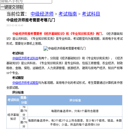
一键提交领取
当前位置：
中级经济师
>
考试指南
>
考试科目
中级经济师报考需要考哪几门
2023-02-08 16:40
中级经济师报考需要考《经济基础知识》和《专业知识和实务》两门
，《经济基础知
识》是公共科目；《专业知识和实务》是专业科目，考试题型均为客观题，采用电子化考试
形式，需要在计算机上答题。
考试科目
中级经济师考试科目
有两个，分别是《经济基础知识》和《专业知识和实务》，《经济
基础知识》是公共科目，《专业知识和实务》是专业科目，包括工商管理、农业经济、财政
税收、金融、保险、运输经济、人力资源管理、旅游经济、建筑与房地产经济、知识产权等
10个专业。
考试题型
中级经济师考试题型
均为客观题，采用电子化的考试形式，考生需要通过计算机来作答
全部试题。
评分标准
题量
/
考试
科目
评分标准
分值
70
题/70
每题的备选项中，只有1个最符合题意
经济基础
分
35
知识
每题的备选项中，有2个或2个以上符合题意，至少有1个错项。错选，本题
题/70
不得分；少选，所选的每个选项得0.5分
分