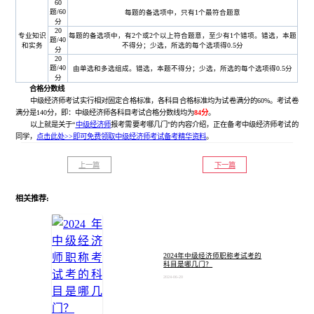
60
题/60
每题的备选项中，只有1个最符合题意
分
20
专业知识
每题的备选项中，有2个或2个以上符合题意，至少有1个错项。错选，本题
题/40
和实务
不得分；少选，所选的每个选项得0.5分
分
20
题/40
由单选和多选组成。错选，本题不得分；少选，所选的每个选项得0.5分
分
合格分数线
中级经济师考试实行相对固定合格标准，各科目合格标准均为试卷满分的60%。考试卷
满分是140分，即：中级经济师各科目考试合格分数线均为
84分
。
以上就是关于“
中级经济师
报考需要考哪几门”的内容介绍，正在备考中级经济师考试的
同学，
点击此处>>即可免费领取中级经济师考试备考精华资料
。
上一篇
下一篇
相关推荐:
2024年中级经济师职称考试考的
科目是哪几门？
2024-06-20