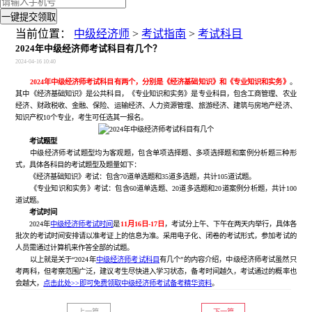
一键提交领取
当前位置：
中级经济师
>
考试指南
>
考试科目
2024年中级经济师考试科目有几个？
2024-04-16 10:40
2024年中级经济师考试科目有两个，分别是《经济基础知识》和《专业知识和实务》
。
其中《经济基础知识》是公共科目，《专业知识和实务》是专业科目，包含工商管理、农业
经济、财政税收、金融、保险、运输经济、人力资源管理、旅游经济、建筑与房地产经济、
知识产权10个专业，考生可任选其一报名。
考试题型
中级经济师考试题型均为客观题，包含单项选择题、多项选择题和案例分析题三种形
式，具体各科目的考试题型及题量如下：
《经济基础知识》考试：包含70道单选题和35道多选题，共计105道试题。
《专业知识和实务》考试：包含60道单选题、20道多选题和20道案例分析题，共计100
道试题。
考试时间
2024年
中级经济师考试时间
是
11月16日-17
日
，考试分上午、下午在两天内举行，具体各
批次的考试时间安排请以准考证上的信息为准。采用电子化、闭卷的考试形式，参加考试的
人员需通过计算机来作答全部的试题。
以上就是关于“2024年
中级经济师考试科目
有几个”的内容介绍，中级经济师考试虽然只
考两科，但考察范围广泛，建议考生尽快进入学习状态，备考时间越久，考试通过的概率也
会越大，
点击此处>>即可免费领取中级经济师考试备考精华资料
。
上一篇
下一篇