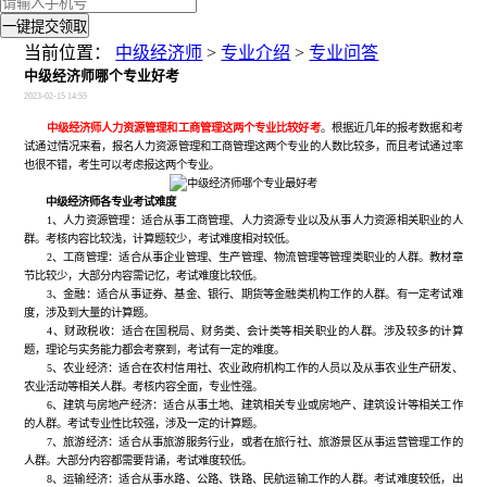
一键提交领取
当前位置：
中级经济师
>
专业介绍
>
专业问答
中级经济师哪个专业好考
2023-02-15 14:55
中级经济师人力资源管理和工商管理这两个专业比较好考
。根据近几年的报考数据和考
试通过情况来看，报名人力资源管理和工商管理这两个专业的人数比较多，而且考试通过率
也很不错，考生可以考虑报这两个专业。
中级经济师各专业考试难度
1、人力资源管理：适合从事工商管理、人力资源专业以及从事人力资源相关职业的人
群。考核内容比较浅，计算题较少，考试难度相对较低。
2、工商管理：适合从事企业管理、生产管理、物流管理等管理类职业的人群。教材章
节比较少，大部分内容需记忆，考试难度比较低。
3、金融：适合从事证券、基金、银行、期货等金融类机构工作的人群。有一定考试难
度，涉及到大量的计算题。
4、财政税收：适合在国税局、财务类、会计类等相关职业的人群。涉及较多的计算
题，理论与实务能力都会考察到，考试有一定的难度。
5、农业经济：适合在农村信用社、农业政府机构工作的人员以及从事农业生产研发、
农业活动等相关人群。考核内容全面，专业性强。
6、建筑与房地产经济：适合从事土地、建筑相关专业或房地产、建筑设计等相关工作
的人群。考试专业性比较强，涉及一定的计算题。
7、旅游经济：适合从事旅游服务行业，或者在旅行社、旅游景区从事运营管理工作的
人群。大部分内容都需要背诵，考试难度较低。
8、运输经济：适合从事水路、公路、铁路、民航运输工作的人群。考试难度较低，出