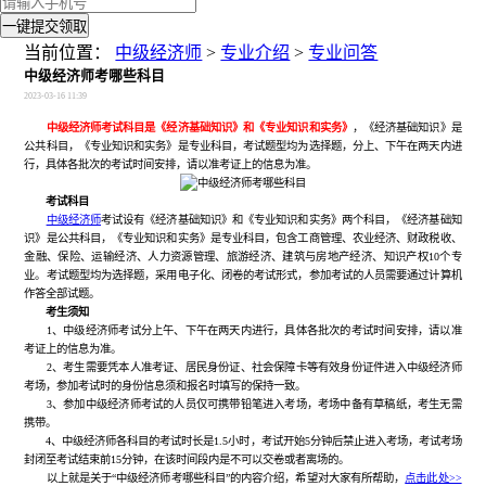
一键提交领取
当前位置：
中级经济师
>
专业介绍
>
专业问答
中级经济师考哪些科目
2023-03-16 11:39
中级经济师考试科目是《经济基础知识》和《专业知识和实务》
，《经济基础知识》是
公共科目，《专业知识和实务》是专业科目，考试题型均为选择题，分上、下午在两天内进
行，具体各批次的考试时间安排，请以准考证上的信息为准。
考试科目
中级经济师
考试设有《经济基础知识》和《专业知识和实务》两个科目，《经济基础知
识》是公共科目，《专业知识和实务》是专业科目，包含工商管理、农业经济、财政税收、
金融、保险、运输经济、人力资源管理、旅游经济、建筑与房地产经济、知识产权10个专
业。考试题型均为选择题，采用电子化、闭卷的考试形式，参加考试的人员需要通过计算机
作答全部试题。
考生须知
1、中级经济师考试分上午、下午在两天内进行，具体各批次的考试时间安排，请以准
考证上的信息为准。
2、考生需要凭本人准考证、居民身份证、社会保障卡等有效身份证件进入中级经济师
考场，参加考试时的身份信息须和报名时填写的保持一致。
3、参加中级经济师考试的人员仅可携带铅笔进入考场，考场中备有草稿纸，考生无需
携带。
4、中级经济师各科目的考试时长是1.5小时，考试开始5分钟后禁止进入考场，考试考场
封闭至考试结束前15分钟，在该时间段内是不可以交卷或者离场的。
以上就是关于“中级经济师考哪些科目”的内容介绍，希望对大家有所帮助，
点击此处>>