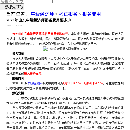
一键提交领取
当前位置：
中级经济师
>
考试报名
>
报名费用
2023年山东中级经济师报名费用要多少
2023-07-20 10:53
2023年山东中级经济师报名费用是每科61元
，中级经济师考试共有两个科目，报考人员
可选择一次报名一科或两科，报名一科需要缴纳61元，报名两科则需要缴纳122元，为了帮
助考生顺利参加考试，下面将详细介绍2023年山东中级经济师报名费用。
报名费用
根据人力资源和社会保障部人事考试中心《关于做好2023年度初级、中级经济专业技术
资格考试考务工作的通知》（人考中心函〔2023〕37号）和《山东省人力资源和社会保障厅
关于职业资格考试收费标准有关问题的通知》（鲁人社字〔2020〕180号）文件规定，初中
级经济考试费
每人每科61元
。
缴费时间
2023年山东
中级经济师
考试缴费时间为
8月24日9∶00—8月30日16∶00
。考生需要在规
定的时间内通过中国人事考试网完成缴费工作。
报名安排
（一）本次考试报名证明事项实行告知承诺制，应试人员须通过中国人事考试网的全国
专业技术人员资格考试报名服务平台进行网上注册、报名和缴费。
首次登录全国专业技术人员资格考试报名服务平台的应试人员，应在报名前完成用户注
册，并上传近期彩色标准1寸半身免冠、照片底色背景为白色的正面证件照（上传照片前应
使用照片审核处理工具进行处理，通过后方可上传），报名照片将用于准考证、考场座次
表、资格证书等。以往已在报名服务平台注册过的应试人员不得更换照片。己注册的应试人
员无需重新注册，但须完善相关信息。注册时间超过一年的应试人员，须确认联系方式是否