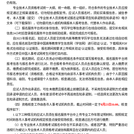
仍有效。
专业技术人员资格考试统一大纲、统一命题、统一组织，符合条件的专业技术人员应按
规定通过正规渠道报名，切勿轻信虚假宣传。应试人员报名时，须如实填报信息，诚信参
考，本人签署（提交）《专业技术人员资格考试报名证明事项告知承诺制告知承诺书》电子
文本（可下载保存），切勿委托他人或机构填报本人报考信息、代替本人作出承诺。
（二）报名服务平台将对身份信息、学历学位等信息进行在线自动核验，提交补充相关
信息24小时后登录报名服务平台查询核验结果，核验完成后方可报名。
自2023年报名起，如应试人员提交的境内高等教育学历学位信息无法通过在线自动核
验，应在报名前及时登录中国高等教育学生信息网（学信网）进行验证/认证，下载相关PDF
格式在线验证/认证报告，报名期间按要求上传相关验证/认证报告，接受现场核查，具体操
作方式参见中国人事考试网考生问答栏目内容。
（三）报名期间，应试人员务必仔细对照报名条件如实填写报考信息，报名服务平台将
报考信息与报名条件进行比对，符合报考条件的应试人员点击报名确认按钮，进入缴费状
态，缴费成功即完成报名，逾期不缴费，视为放弃报名。应试人员应在工作地、居住地所在
市报名参加考试（资格核查、合格证书发放均由该市人事考试机构负责）；由于个人原因报
错科目、级别、专业或填错个人信息的，核查通过后，无法修改报名信息，由本人承担相应
责任。
应试人员作出承诺后，可在未缴费且报名截止前撤回承诺。不采用告知承诺制方式或撤
回承诺申请的应试人员，本年度该项考试中不再适用告知承诺制，一经选择无法更改为采用
告知承诺制方式，请慎重选择。
（四）资格核查工作由各市人事考试机构负责，截止时间统一定于
8月23日16:00
。核查
程序如下：
1.以下三种情况的应试人员须在报名服务平台中上传专业工作年限证明材料，按照规定
时间到各市人事考试机构规定核查点接受现场核查，核查通过后方可进行缴费：
（1）在专业技术人员资格考试报名中存在不实承诺行为，或者因严重、特别严重违纪
违规行为被记入专业技术人员资格考试诚信档案库且在记录期内的应试人员；