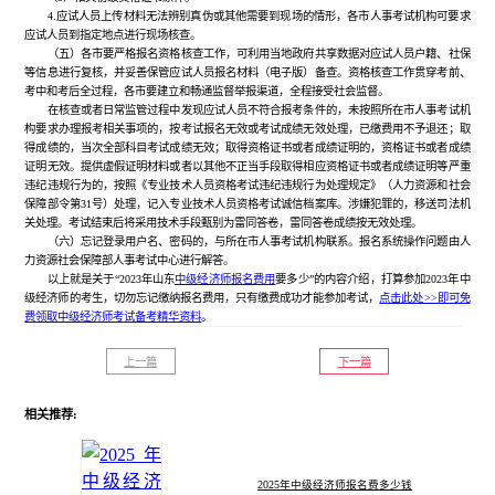
4.应试人员上传材料无法辨别真伪或其他需要到现场的情形，各市人事考试机构可要求
应试人员到指定地点进行现场核查。
（五）各市要严格报名资格核查工作，可利用当地政府共享数据对应试人员户籍、社保
等信息进行复核，并妥善保管应试人员报名材料（电子版）备查。资格核查工作贯穿考前、
考中和考后全过程，各市要建立和畅通监督举报渠道，全程接受社会监督。
在核查或者日常监管过程中发现应试人员不符合报考条件的，未按照所在市人事考试机
构要求办理报考相关事项的，按考试报名无效或考试成绩无效处理，已缴费用不予退还；取
得成绩的，当次全部科目考试成绩无效；取得资格证书或者成绩证明的，资格证书或者成绩
证明无效。提供虚假证明材料或者以其他不正当手段取得相应资格证书或者成绩证明等严重
违纪违规行为的，按照《专业技术人员资格考试违纪违规行为处理规定》（人力资源和社会
保障部令第31号）处理，记入专业技术人员资格考试诚信档案库。涉嫌犯罪的，移送司法机
关处理。考试结束后将采用技术手段甄别为雷同答卷，雷同答卷成绩按无效处理。
（六）忘记登录用户名、密码的，与所在市人事考试机构联系。报名系统操作问题由人
力资源社会保障部人事考试中心进行解答。
以上就是关于“2023年山东
中级经济师报名费用
要多少”的内容介绍，打算参加2023年中
级经济师的考生，切勿忘记缴纳报名费用，只有缴费成功才能参加考试，
点击此处>>即可免
费领取中级经济师考试备考精华资料
。
上一篇
下一篇
相关推荐:
2025年中级经济师报名费多少钱