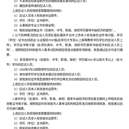
（2）不采用告知承诺制方式办理相关报名事项的应试人员；
（3）撤回承诺申请的应试人员。
上述应试人员现场核查需要提供的材料：
（1）应试人员本人有效身份证原件；
（2）学历（学位）证书原件；
（3）从事相关专业工作年限证明；
（4）相关初级资格证书（仅高中、中专、职高、技校学历报考中级经济的提供）。
2.以下四种情况的应试人员须在报名服务平台中上传本人有效身份证件电子版、学历
（学位）证书在线验证/认证报告PDF版(此项仅大专及以上高等教育学历学位的应试人员上
传)、学历证书电子版（此项仅高中、中专、职高、技校学历报考中级经济的应试人员上
传），按照规定时间到各市人事考试机构规定核查点接受现场核查，核查通过后方可进行缴
费：
（1）具有高中毕业（含高中、中专、职高、技校）学历或2002年以前大专以上（含大
专）学历的应试人员；
（2）2008年9月以前取得学位的应试人员；
（3）身份或学历学位信息未通过在线核验的应试人员；
（4）其他身份证件类型或境外学历学位等无法在线核验的应试人员。
上述应试人员现场核查需要提供的材料：
（1）应试人员本人有效身份证原件；
（2）学历（学位）证书原件。
3.高中毕业（含高中、中专、职高、技校）报考中级经济的须在报名期间上传相关初级
资格证书电子版，按照规定时间到各市人事考试机构规定核查点接受现场核查，核查通过后
方可进行缴费。
上述应试人员现场核查需要提供的材料：
（1）应试人员本人有效身份证原件；
（2）学历（学位）证书原件；
（3）相关初级资格证书原件。