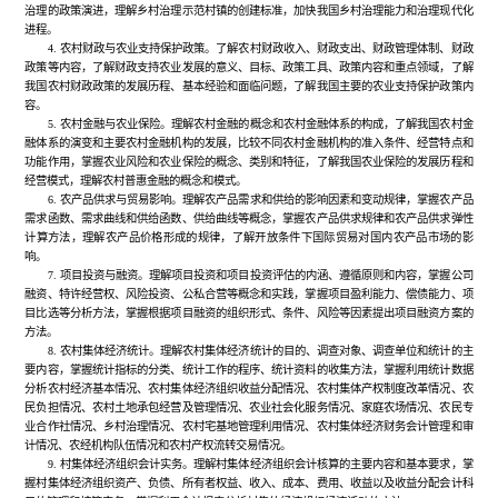
治理的政策演进，理解乡村治理示范村镇的创建标准，加快我国乡村治理能力和治理现代化
进程。
4. 农村财政与农业支持保护政策。了解农村财政收入、财政支出、财政管理体制、财政
政策等内容，了解财政支持农业发展的意义、目标、政策工具、政策内容和重点领域，了解
我国农村财政政策的发展历程、基本经验和面临问题，了解我国主要的农业支持保护政策内
容。
5. 农村金融与农业保险。理解农村金融的概念和农村金融体系的构成，了解我国农村金
融体系的演变和主要农村金融机构的发展，比较不同农村金融机构的准入条件、经营特点和
功能作用，掌握农业风险和农业保险的概念、类别和特征，了解我国农业保险的发展历程和
经营模式，理解农村普惠金融的概念和模式。
6. 农产品供求与贸易影响。理解农产品需求和供给的影响因素和变动规律，掌握农产品
需求函数、需求曲线和供给函数、供给曲线等概念，掌握农产品供求规律和农产品供求弹性
计算方法，理解农产品价格形成的规律，了解开放条件下国际贸易对国内农产品市场的影
响。
7. 项目投资与融资。理解项目投资和项目投资评估的内涵、遵循原则和内容，掌握公司
融资、特许经营权、风险投资、公私合营等概念和实践，掌握项目盈利能力、偿债能力、项
目比选等分析方法，掌握根据项目融资的组织形式、条件、风险等因素提出项目融资方案的
方法。
8. 农村集体经济统计。理解农村集体经济统计的目的、调查对象、调查单位和统计的主
要内容，掌握统计指标的分类、统计工作的程序、统计资料的收集方法，掌握利用统计数据
分析农村经济基本情况、农村集体经济组织收益分配情况、农村集体产权制度改革情况、农
民负担情况、农村土地承包经营及管理情况、农业社会化服务情况、家庭农场情况、农民专
业合作社情况、乡村治理情况、农村宅基地管理利用情况、农村集体经济财务会计管理和审
计情况、农经机构队伍情况和农村产权流转交易情况。
9. 村集体经济组织会计实务。理解村集体经济组织会计核算的主要内容和基本要求，掌
握村集体经济组织资产、负债、所有者权益、收入、成本、费用、收益以及收益分配会计科