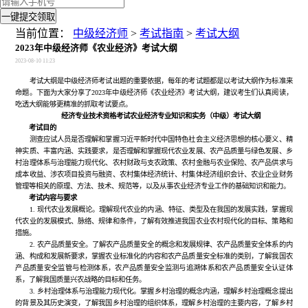
一键提交领取
当前位置：
中级经济师
>
考试指南
>
考试大纲
2023年中级经济师《农业经济》考试大纲
2023-08-10 11:23
考试大纲是中级经济师考试出题的重要依据，每年的考试题都是以考试大纲作为标准来
命题。下面为大家分享了2023年中级经济师《农业经济》考试大纲，建议考生们认真阅读，
吃透大纲能够更精准的抓取考试要点。
经济专业技术资格考试农业经济专业知识和实务（中级）考试大纲
考试目的
测查应试人员是否理解和掌握习近平新时代中国特色社会主义经济思想的核心要义、精
神实质、丰富内涵、实践要求，是否理解和掌握现代农业发展、农产品质量与绿色发展、乡
村治理体系与治理能力现代化、农村财政与支农政策、农村金融与农业保险、农产品供求与
成本收益、涉农项目投资与融资、农村集体经济统计、村集体经济组织会计、农业企业财务
管理等相关的原理、方法、技术、规范等，以及从事农业经济专业工作的基础知识和能力。
考试内容与要求
1. 现代农业发展概论。理解现代农业的内涵、特征、类型及在我国的发展实践，掌握现
代农业的发展模式、脉络、规律和条件，了解有效推进我国农业农村现代化的目标、策略和
措施。
2. 农产品质量安全。了解农产品质量安全的概念和发展规律、农产品质量安全体系的内
涵、构成和发展新要求，掌握农业标准化的内容和农产品质量安全标准的类别，了解我国农
产品质量安全监管与检测体系，农产品质量安全监测与追溯体系和农产品质量安全认证体
系，了解我国质量兴农战略的目标和任务。
3. 乡村治理体系与治理能力现代化。掌握乡村治理的概念内涵，理解乡村治理概念提出
的背景及其历史演变，了解我国乡村治理的组织体系，理解乡村治理的主要内容，了解乡村