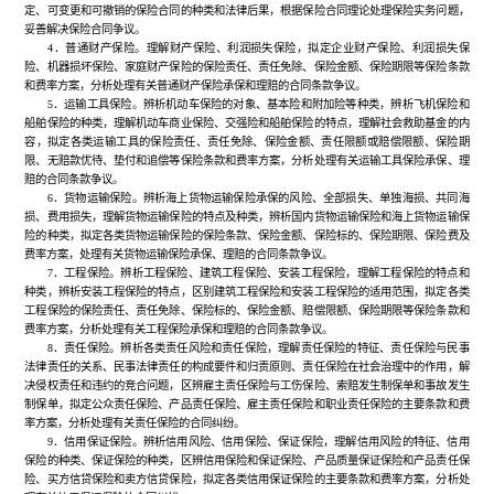
定、可变更和可撤销的保险合同的种类和法律后果，根据保险合同理论处理保险实务问题，
妥善解决保险合同争议。
4．普通财产保险。理解财产保险、利润损失保险，拟定企业财产保险、利润损失保
险、机器损坏保险、家庭财产保险的保险责任、责任免除、保险金额、保险期限等保险条款
和费率方案，分析处理有关普通财产保险承保和理赔的合同条款争议。
5．运输工具保险。辨析机动车保险的对象、基本险和附加险等种类，辨析飞机保险和
船舶保险的种类，理解机动车商业保险、交强险和船舶保险的特点，理解社会救助基金的内
容，拟定各类运输工具的保险责任、责任免除、保险金额、责任限额或赔偿限额、保险期
限、无赔款优待、垫付和追偿等保险条款和费率方案，分析处理有关运输工具保险承保、理
赔的合同条款争议。
6．货物运输保险。辨析海上货物运输保险承保的风险、全部损失、单独海损、共同海
损、费用损失，理解货物运输保险的特点及种类，辨析国内货物运输保险和海上货物运输保
险的种类，拟定各类货物运输保险的保险条款、保险金额、保险标的、保险期限、保险费及
费率方案，处理有关货物运输保险承保、理赔的合同条款争议。
7．工程保险。辨析工程保险、建筑工程保险、安装工程保险，理解工程保险的特点和
种类，辨析安装工程保险的特点，区别建筑工程保险和安装工程保险的适用范围，拟定各类
工程保险的保险责任、责任免除、保险标的、保险金额、赔偿限额、保险期限等保险条款和
费率方案，分析处理有关工程保险承保和理赔的合同条款争议。
8．责任保险。辨析各类责任风险和责任保险，理解责任保险的特征、责任保险与民事
法律责任的关系、民事法律责任的构成要件和归责原则、责任保险在社会治理中的作用，解
决侵权责任和违约的竞合问题，区辨雇主责任保险与工伤保险、索赔发生制保单和事故发生
制保单，拟定公众责任保险、产品责任保险、雇主责任保险和职业责任保险的主要条款和费
率方案，分析处理有关责任保险的合同纠纷。
9．信用保证保险。辨析信用风险、信用保险、保证保险，理解信用风险的特征、信用
保险的种类、保证保险的种类，区辨信用保险和保证保险、产品质量保证保险和产品责任保
险、买方信贷保险和卖方信贷保险，拟定各类信用保证保险的主要条款和费率方案，分析处