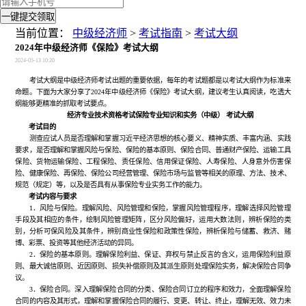
一键提交领取
当前位置：
中级经济师
>
考试指南
>
考试大纲
2024年中级经济师《保险》考试大纲
2024-05-13 10:20
考试大纲是中级经济师考试出题的重要依据，每年的考试题都是以考试大纲作为标准来
命题。下面为大家分享了2024年中级经济师《保险》考试大纲，建议考生认真阅读，吃透大
纲能够更精准的抓取考试要点。
经济专业技术资格考试保险专业知识和实务（中级） 考试大纲
考试目的
测查应试人员是否理解和掌握习近平经济思想的核心要义、精神实质、丰富内涵、实践
要求，是否理解和掌握风险与保险、保险的基本原则、保险合同、普通财产保险、运输工具
保险、货物运输保险、工程保险、责任保险、信用保证保险、人寿保险、人身意外伤害保
险、健康保险、再保险、保险公司经营管理、保险市场与监管等相关的原理、方法、技术、
规范（规定）等，以及是否具有从事保险专业实务工作的能力。
考试内容与要求
1．风险与保险。理解风险、风险管理和保险，掌握风险管理程序，理解选择风险管理
手段及其相应的条件，绘制风险管理矩阵，区分风险偏好，运用大数法则，辨析保险的类
别，分析可保风险及其条件，辨别商业性保险和政策性保险，辨析保险与储蓄、救济、赌
博、彩票、投资等其他经济活动的异同。
2．保险的基本原则。理解保险利益、保证、弃权与禁止反言的含义，运用保险利益原
则、最大诚信原则、近因原则、损失补偿原则及其派生原则处理保险实务，解决保险合同争
议。
3．保险合同。深入理解保险合同的分类、保险合同订立的程序和效力，全面理解保险
合同的内容及其形式，理解和掌握保险合同的履行、变更、转让、终止，理解无效、效力未