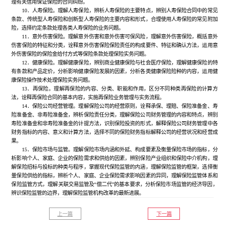
理有关信用保证保险的合同纠纷。
10．人寿保险。理解人寿保险，辨析人寿保险的主要特点，辨别人寿保险合同中的常见
条款、传统型人寿保险和创新型人寿保险的主要内容和形式，合理使用人寿保险的常见附加
险，选择约定条款处理各类人寿保险的业务问题。
11．意外伤害保险。理解意外伤害和意外伤害可保风险，理解意外伤害保险，概括意外
伤害保险的特征和分类，诠释意外伤害保险保险责任的构成要件、特征和确认方法，运用意
外伤害保险的保险金给付方式等保险条款处理保险实务问题。
12．健康保险。理解健康保险，辨别商业健康保险与社会医疗保险，理解健康保险的特
有条款和产品定价，分析影响健康保险发展的因素，分析各类健康保险险种的内容，运用健
康保险操作技术处理保险实务问题。
13．再保险。理解再保险的内容、分类、职能和作用，区分不同种类再保险的计算方
法，诠释再保险合同的基本内容，实施再保险业务管理与实务流程。
14．保险公司经营管理。理解保险公司的经营原则，诠释承保、理赔、保险准备金、寿
险准备金、非寿险准备金，辨析保险责任分类，理解保险公司财务管理的内容和特点，辨别
寿险准备金和非寿险准备金的计提方法，识别保险投资的形式，解释保险公司财务管理中各
财务指标的内容、意义和计算方法，选择不同的保险财务指标解释公司的经营状况和经营成
果。
15．保险市场与监管。理解保险市场内涵和外延、构成要素及衡量保险市场的指标，分
析影响个人、家庭、企业的保险需求和供给的因素，辨别保险产业组织和保险中介机构，理
解保险招标与投标的种类与程序，掌握现代保险监管的内涵，理解保险监管的框架，选择衡
量保险供给的指标，辨析个人、家庭、企业保险需求影响因素的异同，理解保险监管体系和
保险监管方式，理解关联交易监管及“偿二代”的基本要求，分析保险市场监管的经济导因，
辨识保险监管的边界，理解保险监管机构改革的最新进展。
上一篇
下一篇