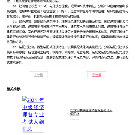
险、工程质量保证保险等提出实施方案。
10．建筑信息模型（BIM）与建筑智能化。理解BIM技术特征，分析BIM应用价值和发
展趋势，理解BIM在建设工程规划设计、施工、运营维护全寿命期的应用；解释智能建筑与
智慧城市，理解新一代智能制造技术在建筑领域的应用。
11．绿色建筑。辨别绿色建筑特征，理解绿色建筑相关政策及标准；围绕建筑节能及可
再生能源利用、建筑节地与城市地下空间开发、建筑节水与城市雨水利用、建筑节材与绿色
建筑设施设备、室内环境控制与室外环境设计等方面分析绿色建筑技术体系；应用我国绿色
建筑评价标准进行绿色建筑评价；理解国外代表性绿色建筑评价体系；理解建筑碳排放计算
范围和方法。
12．装配式建筑。辨别装配式建筑特征，说明装配式建筑实施模式，分析装配式建筑发
展目标和原则；结合混凝土结构、钢结构、木结构、组合结构、装配化装修分析装配式建筑
的技术经济特点及适用场景；理解装配式建筑评价单元及内容、评价时点与方法，进行装配
式建筑评价。
上一篇
下一篇
相关推荐:
2024年中级经济师各专业考试大
纲汇总
2024-05-13