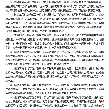
3．项目策划与可行性研究。理解工程项目策划，辨别工程项目构思策划与实施策划，
进行房地产开发项目前期策划；区分可行性研究的不同阶段和内容，开展市场研究、经济评
价、环境影响评价和社会评价；规范编制项目可行性研究报告，开展可行性研究报告评估。
4．建设工程造价构成及计价。辨析建设工程造价构成，说明建筑安装工程费用、设备
及工器具购置费用、工程建设其他费用的构成和计算方法，理解预备费和建设期利息计算方
法；选用恰当方法进行投资估算和概预算，编制工程量清单、招标控制价和投标报价，说明
建设工程承包合同价款内容；理解合同价款调整事项和调整方法，按照规定程序和方法进行
合同价款结算；编制竣工决算，理解竣工决算报批过程。
5．工程网络计划技术。理解工程网络计划技术特点和分类，按照应用程序编制工程网
络计划，分析工程网络计划中的逻辑关系；按照绘图规则编制双代号网络计划和单代号网络
计划，进行时间参数计算，确定关键工作和关键线路；理解双代号时标网络计划，判定时间
参数；检查分析网络计划实施情况，选用恰当的方法调整网络计划。
6．建设工程招投标。理解招标投标法律法规主要内容，分析招标投标法规要求；理解
勘察设计标准招标文件内容，进行建设工程勘察设计招标、投标、开标和评标；理解建设工
程施工招标方式和程序，进行施工招标策划；理解投标要求和程序，运用投标报价策略，进
行施工投标；理解施工评标程序，进行施工评标和合同签订。
7．建设工程合同管理。理解建设工程勘察设计合同内容，订立勘察设计合同，履行勘
察设计合同义务；理解建设工程施工合同内容，订立施工合同，履行施工合同义务，处理施
工索赔，理解施工合同纠纷审理要求；进行设计施工总承包合同管理，理解国际工程常用合
同文本。
8．建设工程监理。理解工程监理制度，分析工程监理的法律地位和责任；理解工程监
理合同内容，订立监理合同，履行监理合同义务；分析工程监理组织模式和人员职责，编制
监理规划和监理实施细则；理解工程监理工作内容和主要工作方式。
9．建设工程风险管理与保险。辨析工程风险类别，理解工程风险管理内容，选择适当
的方法识别和分析评价工程风险，制定合理的工程风险应对策略，实施工程风险监控；理解
工程保险特征及类型，针对建筑工程一切险、安装工程一切险、职业责任保险、意外伤害保