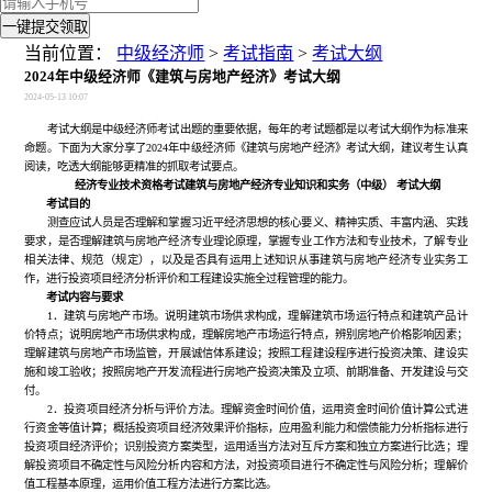
一键提交领取
当前位置：
中级经济师
>
考试指南
>
考试大纲
2024年中级经济师《建筑与房地产经济》考试大纲
2024-05-13 10:07
考试大纲是中级经济师考试出题的重要依据，每年的考试题都是以考试大纲作为标准来
命题。下面为大家分享了2024年中级经济师《建筑与房地产经济》考试大纲，建议考生认真
阅读，吃透大纲能够更精准的抓取考试要点。
经济专业技术资格考试建筑与房地产经济专业知识和实务（中级） 考试大纲
考试目的
测查应试人员是否理解和掌握习近平经济思想的核心要义、精神实质、丰富内涵、实践
要求，是否理解建筑与房地产经济专业理论原理，掌握专业工作方法和专业技术，了解专业
相关法律、规范（规定），以及是否具有运用上述知识从事建筑与房地产经济专业实务工
作，进行投资项目经济分析评价和工程建设实施全过程管理的能力。
考试内容与要求
1．建筑与房地产市场。说明建筑市场供求构成，理解建筑市场运行特点和建筑产品计
价特点；说明房地产市场供求构成，理解房地产市场运行特点，辨别房地产价格影响因素；
理解建筑与房地产市场监管，开展诚信体系建设；按照工程建设程序进行投资决策、建设实
施和竣工验收；按照房地产开发流程进行房地产投资决策及立项、前期准备、开发建设与交
付。
2．投资项目经济分析与评价方法。理解资金时间价值，运用资金时间价值计算公式进
行资金等值计算；概括投资项目经济效果评价指标，应用盈利能力和偿债能力分析指标进行
投资项目经济评价；识别投资方案类型，运用适当方法对互斥方案和独立方案进行比选；理
解投资项目不确定性与风险分析内容和方法，对投资项目进行不确定性与风险分析；理解价
值工程基本原理，运用价值工程方法进行方案比选。