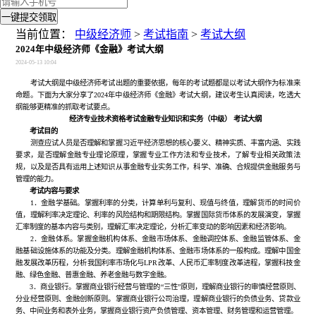
一键提交领取
当前位置：
中级经济师
>
考试指南
>
考试大纲
2024年中级经济师《金融》考试大纲
2024-05-13 10:04
考试大纲是中级经济师考试出题的重要依据，每年的考试题都是以考试大纲作为标准来
命题。下面为大家分享了2024年中级经济师《金融》考试大纲，建议考生认真阅读，吃透大
纲能够更精准的抓取考试要点。
经济专业技术资格考试金融专业知识和实务（中级） 考试大纲
考试目的
测查应试人员是否理解和掌握习近平经济思想的核心要义、精神实质、丰富内涵、实践
要求，是否理解金融专业理论原理，掌握专业工作方法和专业技术，了解专业相关政策法
规，以及是否具有运用上述知识从事金融专业实务工作，科学、准确、合规提供金融服务与
管理的能力。
考试内容与要求
1．金融学基础。掌握利率的分类，计算单利与复利、现值与终值，理解货币的时间价
值，理解利率决定理论、利率的风险结构和期限结构。掌握国际货币体系的发展演变，掌握
汇率制度的基本内容与类别，理解汇率决定理论，分析汇率变动的影响因素和经济影响。
2．金融体系。掌握金融机构体系、金融市场体系、金融调控体系、金融监管体系、金
融基础设施体系的功能及分类。理解金融机构体系、金融市场体系的一般构成。理解中国金
融发展改革历程，分析我国利率市场化与LPR改革、人民币汇率制度改革进程，掌握科技金
融、绿色金融、普惠金融、养老金融与数字金融。
3．商业银行。掌握商业银行经营与管理的“三性”原则，理解商业银行的审慎经营原则、
分业经营原则、金融创新原则。掌握商业银行公司治理，理解商业银行的负债业务、贷款业
务、中间业务和表外业务，掌握商业银行资产负债管理、资本管理、财务管理和运营管理。