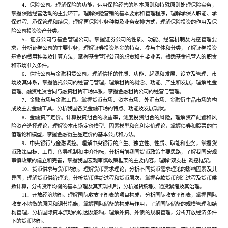
4．保险公司。理解保险的功能，运用保险经营的基本原则和特殊原则处理保险实务，
掌握保险经营活动的主要环节。理解保险营销的基本要素和管理程序，理解承保人职能、承
保过程、承保管理和续保，理解再保险业务种类及业务安排方式，理解保险投资的作用及保
险公司投资资产分类。
5．证券公司与基金管理公司。掌握证券公司的性质、功能、经营机制及内控管理要
求，分析证券公司的主要业务，理解证券投资基金的特点、参与主体和分类，了解证券投资
基金的费用种类及计算方法，掌握基金管理公司的职责和主要业务，熟悉基金托管人的职责
和市场准入条件。
6．信托公司与金融租赁公司。理解信托的性质、功能、起源和发展、设立及管理、市
场及其体系，掌握信托公司的经营与管理，理解租赁的概念、功能、产生和发展，理解租金
管理、融资租赁合同与融资租赁市场体系，掌握金融租赁公司的经营与管理。
7．金融市场与金融工具。掌握货币市场、资本市场、外汇市场、金融衍生品市场的构
成及主要金融工具，分析我国各类金融市场的特点、功能及发展现状。
8．金融资产定价。计算投资组合的收益率，测度投资组合的风险，理解资产配置和风
险资产选择理论，理解资本市场定价模型、因素模型和套利定价理论，掌握债券和股票的估
值理论和模型，掌握金融衍生品定价的基本公式和方法。
9．中央银行与金融调控。理解中央银行的产生、独立性、性质、职能和业务，掌握货
币政策目标、工具、传导机制和中介指标，分析当前我国货币政策主要思路，了解我国宏观
审慎政策的建立和完善，掌握我国宏观审慎政策框架的主要内容，理解“双支柱”调控框架。
10．货币供求与货币均衡。理解货币需求理论，分析不同货币需求理论的影响因素及其
异同，理解货币供给理论，分析货币供给过程和货币层次，掌握存款货币创造过程及货币乘
数计算，分析货币均衡的基本原理及其实现机制，分析通货膨胀、通货紧缩及其治理。
11．开放经济均衡。理解国际收支平衡表的项目构成，分析国际收支平衡表，掌握国际
收支不均衡的原因和调节措施，掌握国际储备的构成与作用，了解国际储备的规模管理和结
构管理，分析国际资本流动的原因及影响，理解外资、外债的规模管理，分析开放经济条件
下的货币均衡。