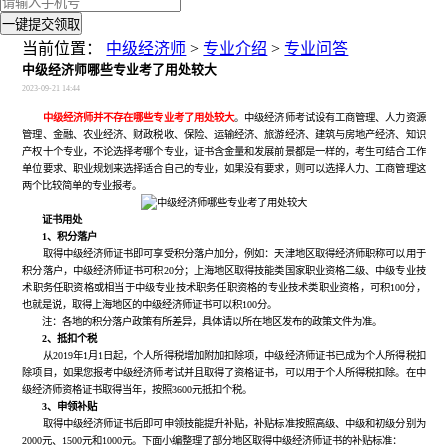
一键提交领取
当前位置：
中级经济师
>
专业介绍
>
专业问答
中级经济师哪些专业考了用处较大
2023-09-21 14:44
中级经济师并不存在哪些专业考了用处较大
。中级经济师考试设有工商管理、人力资源
管理、金融、农业经济、财政税收、保险、运输经济、旅游经济、建筑与房地产经济、知识
产权十个专业，不论选择考哪个专业，证书含金量和发展前景都是一样的，考生可结合工作
单位要求、职业规划来选择适合自己的专业，如果没有要求，则可以选择人力、工商管理这
两个比较简单的专业报考。
证书用处
1、积分落户
取得中级经济师证书即可享受积分落户加分，例如：天津地区取得经济师职称可以用于
积分落户，中级经济师证书可积20分；上海地区取得技能类国家职业资格二级、中级专业技
术职务任职资格或相当于中级专业技术职务任职资格的专业技术类职业资格，可积100分，
也就是说，取得上海地区的中级经济师证书可以积100分。
注：各地的积分落户政策有所差异，具体请以所在地区发布的政策文件为准。
2、抵扣个税
从2019年1月1日起，个人所得税增加附加扣除项，中级经济师证书已成为个人所得税扣
除项目，如果您报考中级经济师考试并且取得了资格证书，可以用于个人所得税扣除。在中
级经济师资格证书取得当年，按照
3600元
抵扣个税。
3、申领补贴
取得中级经济师证书后即可申领技能提升补贴，补贴标准按照高级、中级和初级分别为
2000元、1500元和1000元。下面小编整理了部分地区取得中级经济师证书的补贴标准：