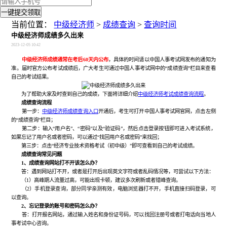
一键提交领取
当前位置：
中级经济师
>
成绩查询
>
查询时间
中级经济师成绩多久出来
2023-12-05 10:42
中级经济师成绩通常在考后60天内公布
，具体的时间请以中国人事考试网发布的通知为
准。届时官方公布考试成绩后，广大考生可通过中国人事考试网中的“成绩查询”栏目来查看
自己的考试结果。
为了帮助大家及时查到自己的成绩，下面将详细介绍
中级经济师考试成绩查询流程
。
成绩查询流程
第一步：
中级经济师成绩查询入口
开通后，考生可打开中国人事考试网官网，点击左侧
的“成绩查询”栏目；
第二步：输入“用户名”、“密码”以及“验证码”，然后点击登录按钮即可进入考试系统，
如果忘记了用户名或者密码，可以通过“找回用户名或密码”来找回；
第三步：点击“经济专业技术资格考试（初中级）”即可查看到自己的考试成绩。
成绩查询常见问题
1、成绩查询网站打不开该怎么办？
答：遇到网站打不开，或者是打开后出现英文字符或者乱码情况等，可尝试以下方法：
（1）高峰期人流量过高，可能出现卡顿，建议多次刷新或者错峰查询。
（2）手机登录查询，部分同学亲测有效，电脑浏览器打不开，手机直接扫码登录，可
以查询。
2、忘记登录的账号和密码怎么办？
答：打开报名网站，通过输入姓名和身份证号码，可以找回注册号或者打电话向当地人
事考试中心咨询。