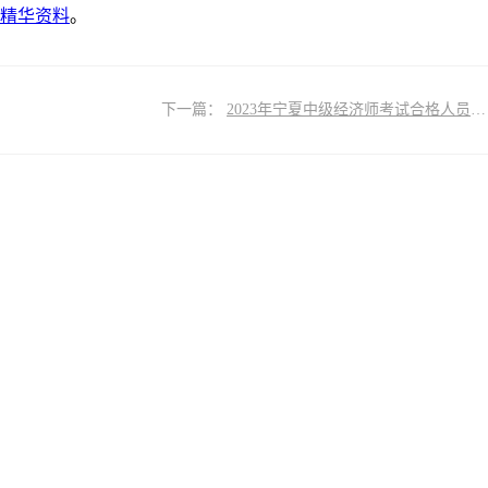
考精华资料
。
下一篇：
2023年宁夏中级经济师考试合格人员名单公布及证书领取通知