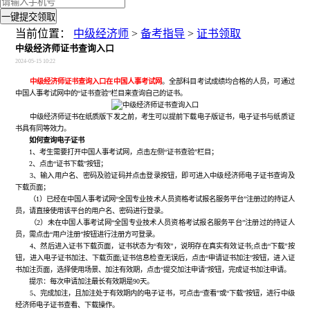
一键提交领取
当前位置：
中级经济师
>
备考指导
>
证书领取
中级经济师证书查询入口
2024-05-15 10:22
中级经济师证书查询入口在中国人事考试网
。全部科目考试成绩均合格的人员，可通过
中国人事考试网中的“证书查验”栏目来查询自己的证书。
中级经济师证书在纸质版下发之前，考生可以提前下载电子版证书，电子证书与纸质证
书具有同等效力。
如何查询电子证书
1、考生需要打开中国人事考试网，点击左侧“证书查验”栏目；
2、点击“证书下载”按钮；
3、输入用户名、密码及验证码并点击登录按钮，即可进入中级经济师电子证书查询及
下载页面；
（1）已经在中国人事考试网“全国专业技术人员资格考试报名服务平台”注册过的持证人
员，请直接使用该平台的用户名、密码进行登录。
（2）未在中国人事考试网“全国专业技术人员资格考试报名服务平台”注册过的持证人
员，需点击“用户注册”按钮进行注册方可登录。
4、然后进入证书下载页面，证书状态为“有效”，说明存在真实有效证书;点击“下载”按
钮，进入电子证书加注、下载页面;证书信息检查无误后，点击“申请证书加注”按钮，进入证
书加注页面，选择使用场景、加注有效期，点击“提交加注申请”按钮，完成证书加注申请。
提示：每次申请加注最长有效期是90天。
5、完成加注，且加注处于有效期内的电子证书，可点击“查看”或“下载”按钮，进行中级
经济师电子证书查看、下载操作。