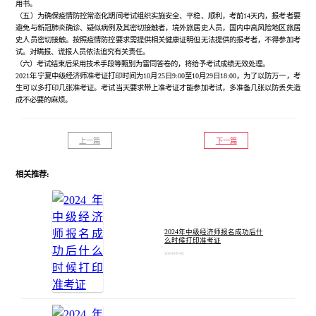
用书。
（五）为确保疫情防控常态化期间考试组织实施安全、平稳、顺利，考前14天内，报考者要
避免与新冠肺炎确诊、疑似病例及其密切接触者，境外旅居史人员，国内中高风险地区旅居
史人员密切接触。按照疫情防控要求需提供相关健康证明但无法提供的报考者，不得参加考
试。对瞒报、谎报人员依法追究有关责任。
（六）考试结束后采用技术手段等甄别为雷同答卷的，将给予考试成绩无效处理。
2021年宁夏中级经济师准考证打印时间为10月25日9:00至10月29日18:00，为了以防万一，考
生可以多打印几张准考证。考试当天要求带上准考证才能参加考试，多准备几张以防丢失造
成不必要的麻烦。
上一篇
下一篇
相关推荐:
2024年中级经济师报名成功后什
么时候打印准考证
2024-09-02