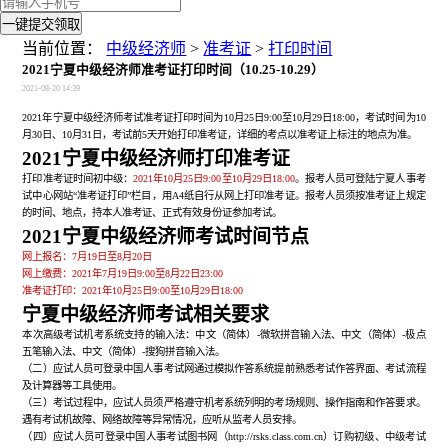
一键提交领取
当前位置：
中级经济师
>
准考证
>
打印时间
2021宁夏中级经济师准考证打印时间（10.25-10.29）
2021-08-20 14:39
2021年宁夏中级经济师考试准考证打印时间为10月25日9:00至10月29日18:00，考试时间为10
月30日、10月31日，考试前5天开始打印准考证，详细的考点以准考证上标注的地点为准。
2021宁夏中级经济师打印准考证
打印准考证时间初中级：
2021年10月25日9:00至10月29日18:00
。报考人员可登陆宁夏人事考
试中心网站“准考证打印”栏目，用A4纸自行从网上打印准考证。报考人员须按准考证上规定
的时间、地点，持本人准考证、正式有效身份证参加考试。
2021宁夏中级经济师考试时间节点
网上报名：7月19日至8月20日
网上缴费：2021年7月19日9:00至8月22日23:00
准考证打印：2021年10月25日9:00至10月29日18:00
宁夏中级经济师考试相关要求
本次高级考试机考系统支持的输入法：中文（简体）-微软拼音输入法、中文（简体）-极点
五笔输入法、中文（简体）-搜狗拼音输入法。
（二）应试人员可登录中国人事考试网通过模拟作答系统提前熟悉考试作答界面、考试流程
及计算器等工具使用。
（三）考试过程中，应试人员须严格遵守机考系统列明的考场规则、操作指南和作答要求。
遇有考试机故障、网络故障等异常情况，应听从监考人员安排。
（四）应试人员可登录中国人事考试图书网（http://rsks.class.com.cn）订购初级、中级考试