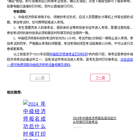
“确定”按钮，即可查看到自己的准考证信息，确认无误后，点击下载按钮即可下载到本地，
如果电脑已连接好打印机，则可以直接进行打印。
考前须知
1、中级经济师采用电子化、闭卷的考试形式，应试人员需要在计算机上作答全部的试
题，参加考试时，仅可携带铅笔进入考场。
2、考生需要凭本人的准考证、居民身份证等有效身份证件进入考场，需要注意的是，
参加考试时的身份信息必须和报名时所填写的应当保持一致。
3、中级经济师各科目的考试时长均为1.5小时，考试开始5分钟后一律禁止进入考场，参
加考试的同学，严格服从考场封闭管理，考试考场封闭至考试结束前15分钟，不可以进行交
卷或者离场。
以上就是关于“2023年全国
中级经济师准考证打印时间
”的内容介绍，准考证是参加中级
经济师考试必备证件之一，没有该证件将无法进入考场，请考生及时打印准考证，
点击此处
>>即可免费领取中级经济师考试备考精华资料
。
上一篇
下一篇
相关推荐:
2024年中级经济师报名成功后什
么时候打印准考证
2024-09-02