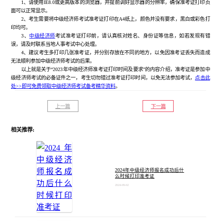
1、请使用IE8.0或更高版本的浏览器，并提前调好显示器的分辨率，确保准考证打印页
面可以正常显示。
2、考生需要将中级经济师考试准考证打印在A4纸上，颜色并没有要求，黑白或彩色打
印均可。
3、
中级经济师
考试准考证打印前，请认真核对姓名、身份证等信息，如若发现有错
误，请及时联系当地人事考试中心处理。
4、建议考生多打印几张准考证，并分别存放在不同的地方，以免因准考证丢失而造成
无法顺利参加中级经济师考试的后果。
以上就是关于“2023年中级经济师准考证打印时间及要求”的内容介绍，准考证是参加中
级经济师考试的必备证件之一，考生切勿错过准考证打印时间，以免无法参加考试，
点击此
处>>即可免费领取中级经济师考试备考精华资料
。
上一篇
下一篇
相关推荐:
2024年中级经济师报名成功后什
么时候打印准考证
2024-09-02