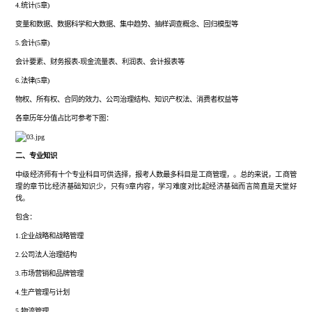
4.统计(5章)
变量和数据、数据科学和大数据、集中趋势、抽样调查概念、回归模型等
5.会计(5章)
会计要素、财务报表
-现金流量表、利润表、会计报表等
6.法律(5章)
物权、所有权、合同的效力、公司治理结构、知识产权法、消费者权益等
各章历年分值占比可参考下图：
二、专业知识
中级经济师有十个专业科目可供选择，报考人数最多科目是工商管理，。总的来说，工商管
理的章节比经济基础知识少，只有
9章内容，学习难度对比起经济基础而言简直是天堂好
伐。
包含：
1.企业战略和战略管理
2.公司法人治理结构
3.市场营销和品牌管理
4.生产管理与计划
5.物流管理