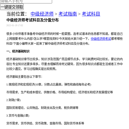
一键提交领取
当前位置：
中级经济师
>
考试指南
>
考试科目
中级经济师考试科目及分值分布
2022-01-19 17:02
很多小伙伴着手准备考中级经济师的时候一脸蒙圈，连考试基本的信息都不知道。都是自己
上网搜要考什么内容
?怎么学?哪里找资料?今天就给大家介绍一下，
中级经济师考试
都考哪些
科目?下面小编带大家一起来了解中级经济师考试科目及分值分布。
一、经济基础知识
经济基础知识
章节比较多，知识涉及范围广而且细节点多，学习耗费时间比较长，要记的内
容比专业知识还要多得多，尽量去理解而非死记硬背，因为很多知识点都是生活或者工作中
比较少遇见，学习过程确实是比较煎熬。
经济基础主要包含以下章节：
1.微观经济和宏观经济(10章，分数占比最高，弹性和曲线每年必考)
市场需求、生产和成本理论、供衡价格、市场结构理论、经济增长和经济发展理论等
2.财政(7章)
国际贸易理论、公共物品、财政支出及分类、税负转嫁等
3.货币与金融(5章)
货币需求、货币供给、货币政策、金融市场、国际货币体系等