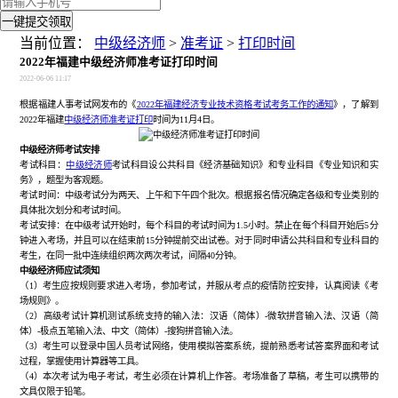
一键提交领取
当前位置：
中级经济师
>
准考证
>
打印时间
2022年福建中级经济师准考证打印时间
2022-06-06 11:17
根据福建人事考试网发布的《
2022年福建经济专业技术资格考试考务工作的通知
》，了解到
2022年福建
中级经济师准考证打印
时间为11月4日。
中级经济师考试安排
考试科目：
中级经济师
考试科目设公共科目《经济基础知识》和专业科目《专业知识和实
务》，题型为客观题。
考试时间：中级考试分为两天、上午和下午四个批次。根据报名情况确定各级和专业类别的
具体批次划分和考试时间。
考试安排：在中级考试开始时，每个科目的考试时间为1.5小时。禁止在每个科目开始后5分
钟进入考场，并且可以在结束前15分钟提前交出试卷。对于同时申请公共科目和专业科目的
考生，在同一批中连续组织两次两次考试，间隔40分钟。
中级经济师应试须知
（1）考生应按规则要求进入考场，参加考试，并服从考点的疫情防控安排，认真阅读《考
场规则》。
（2）高级考试计算机测试系统支持的输入法：汉语（简体）-微软拼音输入法、汉语（简
体）-极点五笔输入法、中文（简体）-搜狗拼音输入法。
（3）考生可以登录中国人员考试网络，使用模拟答案系统，提前熟悉考试答案界面和考试
过程，掌握使用计算器等工具。
（4）本次考试为电子考试，考生必须在计算机上作答。考场准备了草稿，考生可以携带的
文具仅限于铅笔。