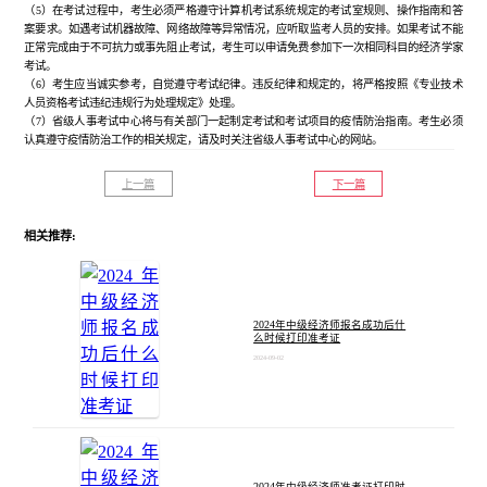
（5）在考试过程中，考生必须严格遵守计算机考试系统规定的考试室规则、操作指南和答
案要求。如遇考试机器故障、网络故障等异常情况，应听取监考人员的安排。如果考试不能
正常完成由于不可抗力或事先阻止考试，考生可以申请免费参加下一次相同科目的经济学家
考试。
（6）考生应当诚实参考，自觉遵守考试纪律。违反纪律和规定的，将严格按照《专业技术
人员资格考试违纪违规行为处理规定》处理。
（7）省级人事考试中心将与有关部门一起制定考试和考试项目的疫情防治指南。考生必须
认真遵守疫情防治工作的相关规定，请及时关注省级人事考试中心的网站。
上一篇
下一篇
相关推荐:
2024年中级经济师报名成功后什
么时候打印准考证
2024-09-02
2024年中级经济师准考证打印时