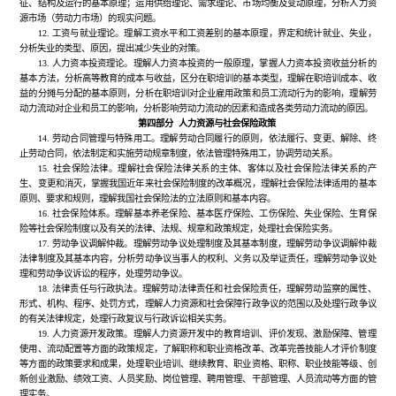
征、结构及运行的基本原理；运用供给理论、需求理论、市场均衡及变动原理，分析人力资
源市场（劳动力市场）的现实问题。
12. 工资与就业理论。理解工资水平和工资差别的基本原理，界定和统计就业、失业，
分析失业的类型、原因，提出减少失业的对策。
13. 人力资本投资理论。理解人力资本投资的一般原理，掌握人力资本投资收益分析的
基本方法，分析高等教育的成本与收益，区分在职培训的基本类型，理解在职培训成本、收
益的分摊与分配的基本原则，分析在职培训对企业雇用政策和员工流动行为的影响，理解劳
动力流动对企业和员工的影响，分析影响劳动力流动的因素和造成各类劳动力流动的原因。
第四部分 人力资源与社会保险政策
14. 劳动合同管理与特殊用工。理解劳动合同履行的原则，依法履行、变更、解除、终
止劳动合同，依法制定和实施劳动规章制度，依法管理特殊用工，协调劳动关系。
15. 社会保险法律。理解社会保险法律关系的主体、客体以及社会保险法律关系的产
生、变更和消灭，掌握我国近年来社会保险制度的改革概况，理解社会保险法律适用的基本
原则、要求和规则，理解我国社会保险法的立法原则和基本内容。
16. 社会保险体系。理解基本养老保险、基本医疗保险、工伤保险、失业保险、生育保
险等社会保险制度以及有关的法律、法规、规章和政策规定，处理社会保险实务。
17. 劳动争议调解仲裁。理解劳动争议处理制度及其基本制度，理解劳动争议调解仲裁
法律制度及其基本内容，分析劳动争议当事人的权利、义务以及举证责任，理解劳动争议处
理和劳动争议诉讼的程序，处理劳动争议。
18. 法律责任与行政执法。理解劳动法律责任和社会保险责任，理解劳动监察的属性、
形式、机构、程序、处罚方式，理解人力资源和社会保障行政争议的范围以及处理行政争议
的有关法律规定，处理行政复议与行政诉讼相关实务。
19. 人力资源开发政策。理解人力资源开发中的教育培训、评价发现、激励保障、管理
使用、流动配置等方面的政策规定，了解职称和职业资格改革、改革完善技能人才评价制度
等方面的政策要求和成果，处理职业培训、继续教育、职业资格、职称、职业技能等级、创
新创业激励、绩效工资、人员奖励、岗位管理、聘用管理、干部管理、人员流动等方面的管
理实务。