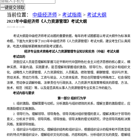
一键提交领取
当前位置：
中级经济师
>
考试指南
>
考试大纲
2023年中级经济师《人力资源管理》考试大纲
2023-08-10 11:06
考试大纲是中级经济师考试出题的重要依据，每年的考试题都是以考试大纲作为标准来
命题。下面为大家分享了2023年中级经济师《人力资源管理》考试大纲，建议考生们认真阅
读，吃透大纲能够更精准的抓取考试要点。
经济专业技术资格考试人力资源管理专业知识和实务（中级）考试大纲
考试目的
测查应试人员是否理解和掌握习近平新时代中国特色社会主义经济思想的核心要义、精
神实质、丰富内涵、实践要求，是否理解和掌握组织激励、领导行为、组织设计和组织文
化、战略性人力资源管理、人力资源规划、人员甄选、绩效管理、薪酬管理、培训与开发、
劳动关系、劳动力市场、工资与就业、人力资本投资、劳动合同管理与特殊用工、社会保险
法律、劳动争议调解仲裁、法律责任与行政执法、人力资源开发政策等相关的原理、方法、
技术、规范（规定）等，以及是否具有从事人力资源管理专业实务工作的能力。
考试内容与要求
第一部分 组织行为学
1. 组织激励。理解需要与动机，分析激励与组织绩效的关系，理解主要的激励理论，应
用激励理论实施激励。
2. 领导行为。理解领导、领导角色、领导风格对组织管理的意义，理解决策对于领导的
意义，分析关于领导、领导风格、领导技能、领导决策的理论和研究，评估领导风格和决策
风格，发展领导技能。
3. 组织设计与组织文化。理解组织结构和组织设计，根据组织设计的程序和不同类型组
织的特点开展组织设计，理解组织文化的功能、内容和结构，分析组织文化的类型，理解组