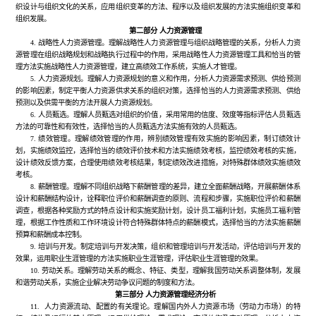
织设计与组织文化的关系，应用组织变革的方法、程序以及组织发展的方法实施组织变革和
组织发展。
第二部分 人力资源管理
4. 战略性人力资源管理。理解战略性人力资源管理与组织战略管理的关系，分析人力资
源管理在组织战略规划和战略执行过程中的作用，采用战略性人力资源管理工具和恰当的管
理方法实施战略性人力资源管理，建立高绩效工作系统，实施人才管理。
5. 人力资源规划。理解人力资源规划的意义和作用，分析人力资源需求预测、供给预测
的影响因素，制定平衡人力资源供求关系的组织对策，选择恰当的人力资源需求预测、供给
预测以及供需平衡的方法开展人力资源规划。
6. 人员甄选。理解人员甄选对组织的价值，采用常用的信度、效度等指标评估人员甄选
方法的可靠性和有效性，选择恰当的人员甄选方法实施有效的人员甄选。
7. 绩效管理。理解绩效管理的作用，辨别绩效管理有效实施的影响因素，制订绩效计
划，实施绩效监控，选择恰当的绩效评价技术和方法实施绩效考核，监控绩效考核的实施，
设计绩效反馈方案，合理使用绩效考核结果，制定绩效改进措施，对特殊群体绩效实施绩效
考核。
8. 薪酬管理。理解不同组织战略下薪酬管理的差异，建立全面薪酬战略，开展薪酬体系
设计和薪酬结构设计，诠释职位评价和薪酬调查的原则、流程和步骤，实施职位评价和薪酬
调查，根据各种奖励方式的特点设计和实施奖励计划，设计员工福利计划，实施员工福利管
理，根据工作性质和工作环境设计符合特殊群体特点的薪酬模式，选择恰当的方法实施薪酬
预算和薪酬成本控制。
9. 培训与开发。制定培训与开发决策，组织和管理培训与开发活动，评估培训与开发的
效果，运用职业生涯管理的方法实施职业生涯管理，评估职业生涯管理的效果。
10. 劳动关系。理解劳动关系的概念、特征、类型，理解我国劳动关系调整体制，发展
和谐劳动关系，实施企业解决劳动争议问题的制度和方法。
第三部分 人力资源管理经济分析
11. 人力资源流动、配置的有关理论。理解国内外人力资源市场（劳动力市场）的特