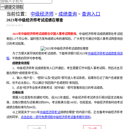
一键提交领取
当前位置：
中级经济师
>
成绩查询
>
查询入口
2023年中级经济师考试成绩在哪查
2023-08-16 10:57
2023年中级经济师考试成绩在中国人事考试网查询
。中级经济师考试成绩通常在考试结
束后1-2个月公布，届时官方发布成绩公布的通知后，广大考生可通过中国人事考试网查询自
己的考试结果。
为了方便大家尽快的查到考试成绩，下面将详细介绍2023年
中级经济师考试成绩查询流
程
，不熟悉的同学可参考哦。
成绩查询流程
1、中级经济师考试成绩查询入口开通后，考生需要打开中国人事考试网，然后点击页
面左侧的“成绩查询”栏目。
2、输入“用户名”、“密码”以及“验证码”即可进入考试系统，如果你忘记了用户名或者密
码，也不必太担心，可以通过“找回用户名或密码”来找回。
3、点击“经济专业技术资格考试（初中级）”即可查看到自己的考试成绩。
合格标准
根据人社部发布的通知可知，自2022年度起，中级经济师考试将实行相对固定合格标
准，合格分数线为试卷满分的60%，考试卷满分是140分，也就是说，中级经济师各科目考试
成绩合格标准均为84分。
以上就是关于“2023年
中级经济师考试
成绩在哪查”的内容介绍，正在备考中级经济师考
试的同学，
点击此处>>即可免费领取中级经济师考试备考精华资料
。
上一篇
下一篇