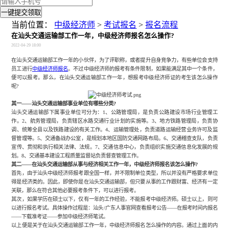
一键提交领取
当前位置：
中级经济师
>
考试报名
>
报名流程
在汕头交通运输部工作一年，中级经济师报名怎么操作?
2022-04-29 18:00
在汕头交通运输部工作一年的小伙伴，为了评职称，或者提升自身竞争力，有些单位会支持
员工进行
中级经济师报名
。不过中级经济师的报考有条件限制，如果能满足其中一个条件，
便可以报考。那么，在汕头交通运输部工作一年，想报考中级经济师证的考生该怎么操作
呢
?
其一
——汕头交通运输部事业单位有哪些分类?
汕头交通运输部下属事业单位可分为：
1、公路管理局，是负责公路建设市场行业管理工
作。2、航务管理局，负责辖区水路交通行业计划的实施等。3、地方铁路管理局，负责协
调、统筹全县以及铁路建设的有关工作。4、运输管理处，负责道路运输经营业务许可及监
督管理等。5、交通备战办公室，是规划本地区国防交通网路布局。6、交通稽查支队，负责
宣传、贯彻和执行相关法律、法规。7、交通信息中心，负责组织实施交通信息化发展的规
划。8、交通基本建设工程质量监督站负责督查管理工作。
其二
——在汕头交通运输部从事与经济相关工作一年，中级经济师报名该怎么操作?
首先，由于汕头中级经济师报考跟全国一样，并不限制单位类型，所以并没有严格要求单位
得是经济类的。因此，即使你是在汕头交通运输部，但只要从事的工作跟财富、经济有一定
关联，那么在符合其他必要报考条件下，可以进行报考。
其次，如果学历在硕士以下，仅有一年的工作经验，不能报考中级经济师。硕士以上，则可
以进行报名考试。具体操作过程是：汕头
/广东人事官网查看报考公告——在报考时间内报名
——下载准考证——参加中级经济师笔试。
以上便是关于在汕头交通运输部工作一年，中级经济师报名怎么操作的内容。通过上面的内