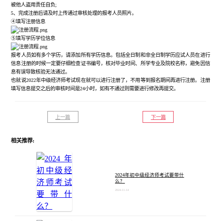
被他人盗用责任自负;
5、完成注册后请及时上传通过审核处理的报考人员照片。
④填写注册信息
⑤填写学历学位信息
报考人员如有多个学历，请添加所有学历信息。包括全日制和非全日制学历应试人员在进行
信息注册的时候一定要仔细检查证书编号，核对毕业时间、所学专业及院校名称，避免因信
息有误导致核验无法通过。
也就说
2022年中级经济师考试现在就可以进行注册了，不用等到报名期间再进行注册。注册
填写信息提交之后的审核时间是24小时，如有不通过则需要进行修改再提交。
上一篇
下一篇
相关推荐:
2024年初中级经济师考试要带什
么？
2024-11-14