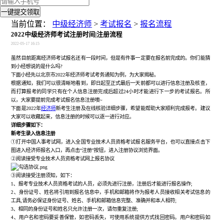
一键提交领取
当前位置：
中级经济师
>
考试报名
>
报名流程
2022中级经济师考试注册时间|注册流程
2022-05-17 16:15
虽然目前距离经济师考试报名还有一段时间，但是有件事一定要在报名前完成的。你们能猜
到小经想说的是什么吗
?
下面小经先以北京市
2022年经济师考试考务通知为例，为大家揭秘。
根据通知，我们可以很清晰地看到，即日起至正式最后一天前都可以进行信息注册及核查，
而打算报考的同学只有在个人信息注册完成后超过
24小时才能进行下一步的考试报名。所
以，大家要提前完成考试报名信息注册噢~
下面是
2022年
经济师
新考生注册及在线核验详细步骤，希望能帮助大家顺利完成报考。建议
大家可以收藏起来，信息注册的时候可以逐一进行对应。
详细步骤如下：
新考生录入信息注册
①打开中国人事考试网，进入全国专业技术人员资格考试报名服务平台，也可以直接点击下
图进入经济师报名入口，再点击“注册”按钮，进入注册协议浏览界面。
②阅读接受专业技术人员资格考试网上报名协议
③阅读接受注册须知，如下：
1、报考专业技术人员资格考试的人员，必须先进行注册，注册后才能进行报名操作;
2、身份证号、姓名将引用到报名信息中，手机和邮箱将作为报考人员接收相关考试信息的
工具,请务必保证身份证号、姓名、手机和邮箱信息完整、准确并和本人相符;
3、相同的身份证号和姓名只允许注册一次，请勿重复注册;
4、用户名和密码要妥善保管，如密码丢失，可使用系统提供方式找回密码。用户和密码如