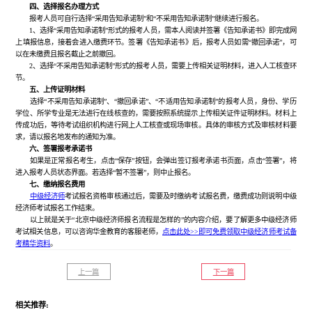
四、选择报名办理方式
报考人员可自行选择“采用告知承诺制”和“不采用告知承诺制”继续进行报名。
1、选择“采用告知承诺制”形式的报考人员，需本人阅读并签署《告知承诺书》即完成网
上填报信息，接着会进入缴费环节。签署《告知承诺书》后，报考人员如需“撤回承诺”，可
以在未缴费且报名截止之前撤回。
2、选择“不采用告知承诺制”形式的报考人员，需要上传相关证明材料，进入人工核查环
节。
五、上传证明材料
选择“不采用告知承诺制”、“撤回承诺”、“不适用告知承诺制”的报考人员，身份、学历
学位、所学专业是无法进行在线核查的，需要按照系统提示上传相关证件证明材料。材料上
传成功后，等待考试组织机构进行网上人工核查或现场审核。具体的审核方式及审核材料要
求，请以报名地发布的通知为准。
六、签署报考承诺书
如果是正常报名考生，点击“保存”按钮，会弹出签订报考承诺书页面，点击“签署”，将
进入报考人员状态界面。若选择“暂不签署”，则中止报名。
七、缴纳报名费用
中级经济师
考试报名资格审核通过后，需要及时缴纳考试报名费，缴费成功则说明中级
经济师考试报名工作结束。
以上就是关于“北京中级经济师报名流程是怎样的”的内容介绍，要了解更多中级经济师
考试相关信息，可以咨询华金教育的客服老师，
点击此处>>即可免费领取中级经济师考试备
考精华资料
。
上一篇
下一篇
相关推荐: