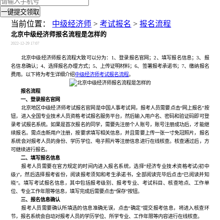
一键提交领取
当前位置：
中级经济师
>
考试报名
>
报名流程
北京中级经济师报名流程是怎样的
2022-12-29 17:07
北京中级经济师报名流程大致可以分为：1、登录报名官网；2、填写报名信息；3、报
名信息确认；4、选择报名办理方式；5、上传证明材料；6、签署报考承诺书；7、缴纳报名
费用。以下将为考生详细介绍
中级经济师考试报名流程
。
报名流程
一、登录报名官网
北京地区中级经济师考试报名官网是中国人事考试网，报考人员需要点击“网上报名”按
钮，进入全国专业技术人员资格考试报名服务平台，然后输入用户名、密码和验证码即可登
录考试报名系统。如果是首次报名的同学，需要先注册个人账号，账号注册成功后，才能继
续报名。需点击新用户注册，按要求填写相关信息，并且需要上传一张一寸免冠照片，报名
系统会对报考人员的身份、学历学位、电子照片等注册信息进行在线核查。核查通过后，方
可继续进行报名。
二、填写报名信息
报考人员需要在官方规定的时间内进入报名系统，选择“经济专业技术资格考试(初中
级)”，然后选择报考省份，阅读报考须知和考生承诺书，全部阅读完毕后点击“已阅读并知
晓”。填写考试报名信息，其中包括报考级别、报考专业、考试科目、核查地点、工作单
位、专业工作年限等信息，填写完成后需要点击“保存”按钮。
三、报名信息确认
报考人员需要确认所填选的信息准确无误，点击“确定”提交报考信息，将进入核查环
节，报名系统会自动对报考人员的学历学位、所学专业、工作年限等内容进行在线核查。