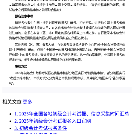
→填写报考信息→生成报名注册号→网上交费→报名结束。（考后资格审核的地区，考
试结束之后需资格审核才能领取合格证）
报名注意事项
建议各位考生在网上报名时须牢记报名注册号、初始密码。进行独立网上报名省份
的初级会计职称考试报考人员，在各自省级会计资格考试管理机构指定的报名网站已通
过注册的，必须在本省（区、市）规定的报名时间截止日期之前，自行登录本省级会计
资格考试管理机构指定的报名网站查询确认自己的报名状态。
其他各省（区、市）报考人员，在财政部会计资格评价中心官网“全国会计资格评价
网”上已通过注册的，必须在全国统一的报名时间截止日期之前，自行登录“全国会计资格
评价网”上的报名系统，查询并确认自己的报名状态。这一点非常重要，也是网上报名的
规定环节，考生应对未查询确认而带来的不利后果负责。
审核方式
2025年初级会计职称考试报名资格审核部分地区实行“考前资格审核”，部分地区实行
“考后资格审核”，审核方式又分为网上审核和现场审核。其中部分地区实行“告知承诺
制”。
相关文章
更多
1. 2025年全国各地初级会计考试报、信息采集时间汇总
2. 2025年初级会计考试报名入口官网
3. 初级会计考试报名条件