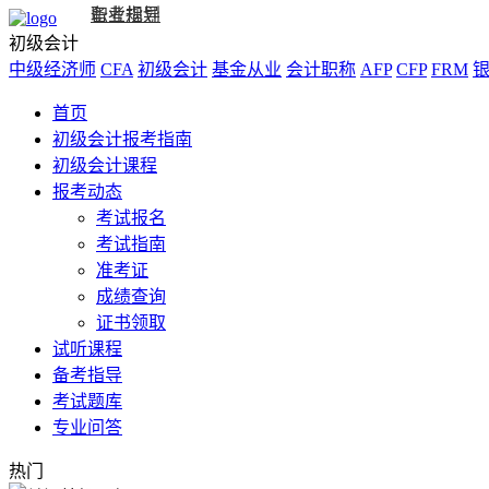
备考指导
职业规划
初级会计
中级经济师
CFA
初级会计
基金从业
会计职称
AFP
CFP
FRM
首页
初级会计报考指南
初级会计课程
报考动态
考试报名
考试指南
准考证
成绩查询
证书领取
试听课程
备考指导
考试题库
专业问答
热门